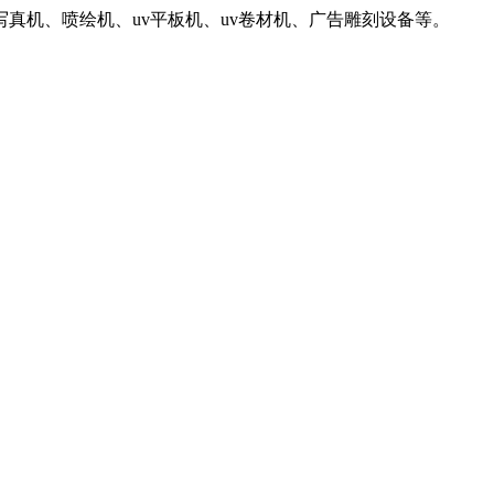
真机、喷绘机、uv平板机、uv卷材机、广告雕刻设备等。